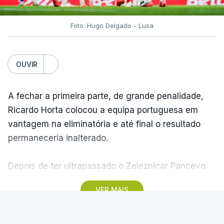
Foto: Hugo Delgado - Lusa
OUVIR
A fechar a primeira parte, de grande penalidade,
Ricardo Horta colocou a equipa portuguesa em
vantagem na eliminatória e até final o resultado
permaneceria inalterado.
Depois de ter ultrapassado o Zeleznicar Pancevo
na segunda pré-eliminatória de acesso à fase de
VER MAIS
liga da Liga Conferência, caso elimine Dínamo de
Minsk, com a segunda mão agendada para 13 de
agosto, na Bulgária – devido à guerra na Ucrânia e