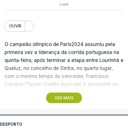
Lusa
OUVIR
O campeão olímpico de Paris2024 assumiu pela
primeira vez a liderança da corrida portuguesa na
quinta-feira, após terminar a etapa entre Lourinhã e
Queluz, no concelho de Sintra, no quarto lugar,
com o mesmo tempo do vencedor, Francisco
Campos (Tavira-Crédito Agrícola) e aproveitar os
05.28 minutos perdidos pelo colega Julius
VER MAIS
Johansen, vencedor do prólogo, para envergar a
amarela.
Três anos depois da etapa que ligou Sines e Loulé,
DESPORTO