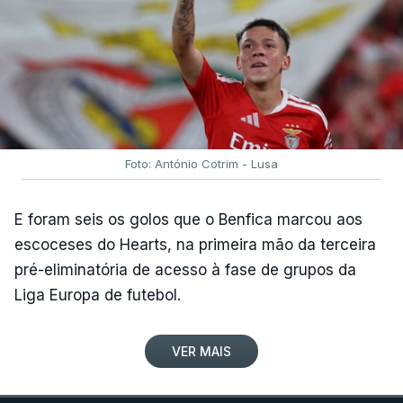
cerca de 500 metros.
Rui Oliveira é seguido, na classificação geral, por
Rafael Reis (Anicolor-Campicarn), a três segundos,
e por Miguel Salgueiro (Tavira-Crédito Agrícola), a
nove, num pelotão com 117 corredores, após a
desistência de Noah Campos (Tavira-Crédito
Foto: António Cotrim - Lusa
Agrícola) e a desclassificação do irlandês Ciah
Keogh (APS Pro Cycling by Team Cadence
E foram seis os golos que o Benfica marcou aos
Cycling), após concluir a etapa para além do
escoceses do Hearts, na primeira mão da terceira
tempo de controlo.
pré-eliminatória de acesso à fase de grupos da
Liga Europa de futebol.
(Com Lusa)
VER MAIS