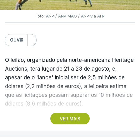
Foto: ANP / ANP MAG / ANP via AFP
OUVIR
O leilão, organizado pela norte-americana Heritage
Auctions, terá lugar de 21 a 23 de agosto, e,
apesar de o 'lance' inicial ser de 2,5 milhões de
dólares (2,2 milhões de euros), a leiloeira estima
que as licitações possam superar os 10 milhões de
dólares (8,6 milhões de euros).
VER MAIS
A camisola utilizada pelo astro argentino durante
este jogo dos quartos de final do Mundial1986,
ganho por 2-1 pela sua seleção a 22 de junho de