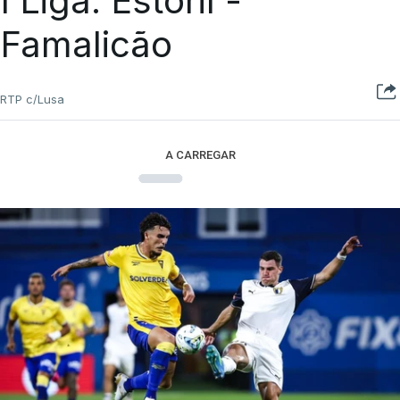
I Liga. Estoril -
Famalicão
RTP c/Lusa
A CARREGAR