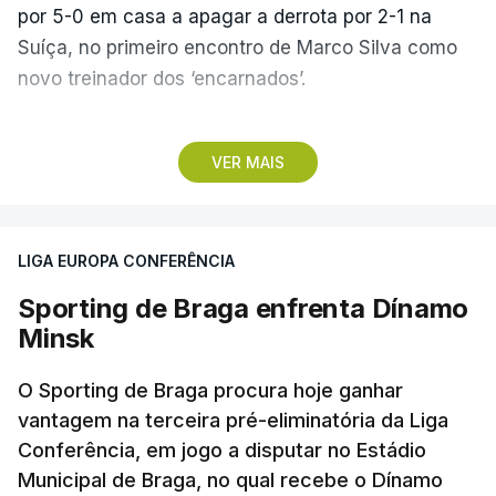
por 5-0 em casa a apagar a derrota por 2-1 na
Suíça, no primeiro encontro de Marco Silva como
novo treinador dos ‘encarnados’.
Pela frente, as ‘águias’ vão ter agora o vice-
VER MAIS
campeão escocês, que tem o português Cláudio
Braga como grande figura e que foi relegado das
fases preliminares da Liga dos Campeões, depois
LIGA EUROPA CONFERÊNCIA
de serem eliminados pelos austríacos do Sturm
Graz, com um agregado de 6-0.
Sporting de Braga enfrenta Dínamo
Minsk
Caso se qualifique, o Benfica vai encontrar outra
equipa relegada da ‘Champions’, o derrotado do
O Sporting de Braga procura hoje ganhar
encontro entre Aarhus, campeão dinamarquês, ou
vantagem na terceira pré-eliminatória da Liga
Conferência, em jogo a disputar no Estádio
o Sabah, campeão do Azerbaijão, sendo que, em
Municipal de Braga, no qual recebe o Dínamo
caso de afastamento, os 'encarnados' caem para o