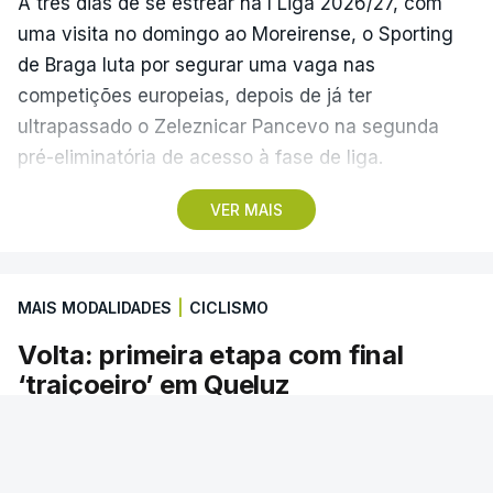
A três dias de se estrear na I Liga 2026/27, com
uma visita no domingo ao Moreirense, o Sporting
de Braga luta por segurar uma vaga nas
competições europeias, depois de já ter
ultrapassado o Zeleznicar Pancevo na segunda
pré-eliminatória de acesso à fase de liga.
VER MAIS
A inesperada vitória do Torreense na Taça de
Portugal ‘atirou’ o Benfica, terceiro na I Liga de
2025/26, para as eliminatórias da Liga Europa, e
MAIS MODALIDADES
|
CICLISMO
relegou o Sporting de Braga, quarto, para a Liga
Conferência, competição que disputa pela primeira
Volta: primeira etapa com final
vez.
‘traiçoeiro’ em Queluz
Na última temporada, a equipa de Carlos Vicens
A primeira etapa em linha da 87.ª Volta a
teve o seu segundo melhor desempenho de
Portugal em bicicleta realiza-se hoje entre