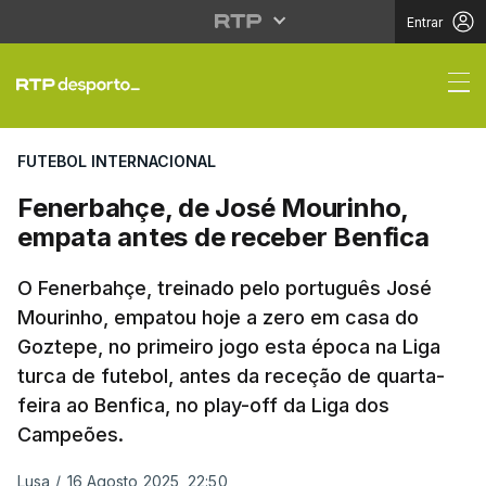
Entrar
Fenerbahçe, de José M
FUTEBOL INTERNACIONAL
Fenerbahçe, de José Mourinho,
empata antes de receber Benfica
O Fenerbahçe, treinado pelo português José
Mourinho, empatou hoje a zero em casa do
Goztepe, no primeiro jogo esta época na Liga
turca de futebol, antes da receção de quarta-
feira ao Benfica, no play-off da Liga dos
Campeões.
Lusa
/
16 Agosto 2025, 22:50