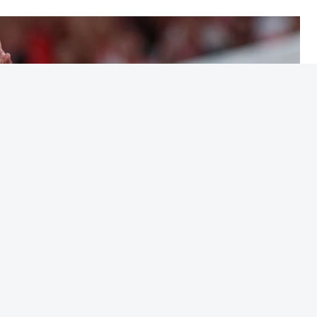
h (APS Pro Cycling by Team Cadence Cycling),
o de controlo.