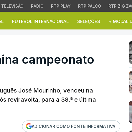
TELEVISÃO
RÁDIO
RTP PLAY
RTP PALCO
RTP ZIG ZA
AL
FUTEBOL INTERNACIONAL
SELEÇÕES
+ MODALI
a campeonato com vitó
mina campeonato
tuguês José Mourinho, venceu na
s reviravolta, para a 38.ª e última
ADICIONAR COMO FONTE INFORMATIVA