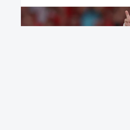
desclassificação do irlandês Ciah Keog
após concluir a etapa para além do temp
(Com Lusa)