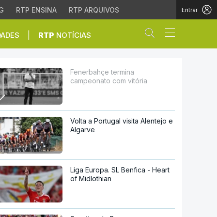
G
RTP ENSINA
RTP ARQUIVOS
Entrar
Abrir campo de
|
DADES
RTP
NOTÍCIAS
ria
Fenerbahçe termina
campeonato com vitória
Volta a Portugal visita Alentejo e
Algarve
Liga Europa. SL Benfica - Heart
of Midlothian