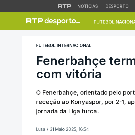
NOTÍCIAS
DESPORTO
FUTEBOL NACION
Fenerbahçe termin
FUTEBOL INTERNACIONAL
Fenerbahçe ter
com vitória
O Fenerbahçe, orientado pelo por
receção ao Konyaspor, por 2-1, apó
jornada da Liga turca.
Lusa
/
31 Maio 2025, 16:54