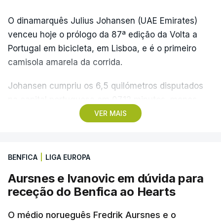
O dinamarquês Julius Johansen (UAE Emirates)
venceu hoje o prólogo da 87ª edição da Volta a
Portugal em bicicleta, em Lisboa, e é o primeiro
camisola amarela da corrida.
Johansen cumpriu os 6,5 quilómetros disputados
na capital portuguesa em 07.12 minutos, menos
quatro segundos do que o companheiro de equipa
VER MAIS
Rui Oliveira, campeão olímpico de Madison em
Paris2024, ao lado de Iúri Leitão, em ciclismo de
pista.
BENFICA
|
LIGA EUROPA
Aursnes e Ivanovic em dúvida para
O vice-campeão português de contrarrelógio,
receção do Benfica ao Hearts
Rafael Reis, que procurava o oitavo triunfo em
prólogos da prova, o sexto seguido, foi o terceiro
O médio norueguês Fredrik Aursnes e o
mais rápido, a sete segundos, enquanto o italiano