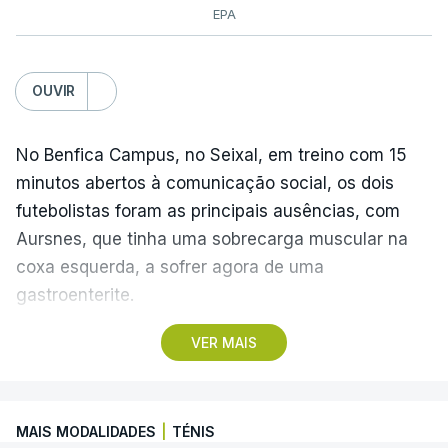
EPA
OUVIR
No Benfica Campus, no Seixal, em treino com 15
minutos abertos à comunicação social, os dois
futebolistas foram as principais ausências, com
Aursnes, que tinha uma sobrecarga muscular na
coxa esquerda, a sofrer agora de uma
gastroenterite.
VER MAIS
Já Ivanovic está a contas com uma contusão no
pé direito, com os dois jogadores, à partida, a
falharem o encontro com o Hearts, marcado para
MAIS MODALIDADES
|
TÉNIS
quinta-feira, a partir das 20:00, no Estádio da Luz,