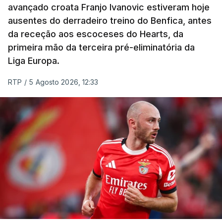
avançado croata Franjo Ivanovic estiveram hoje
Luca Giaimi (UAE Emirates) e o russo Artem Nych
ausentes do derradeiro treino do Benfica, antes
(Anicolor-Campicarn), vencedor das últimas duas
da receção aos escoceses do Hearts, da
edições da Volta, terminaram na quarta e quinta
primeira mão da terceira pré-eliminatória da
posições, respetivamente, a nove e 14 segundos.
Liga Europa.
Na quinta-feira, o pelotão vai percorrer os 157,1
RTP
/
5 Agosto 2026, 12:33
quilómetros entre Lourinhã a Queluz, em Sintra, na
primeira das 10 etapas da 87.ª edição, com duas
contagens de terceira categoria nos derradeiros
50 quilómetros.
TÓPICOS
Lourinhã Queluz
,
Madison