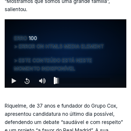
“Mostrámos que somos uma grande família”,
salientou.
ERRO
100
ERROR ON HTML5 MEDIA ELEMENT
ESTE CONTEÚDO ESTÁ NESTE
MOMENTO INDISPONÍVEL
Riquelme, de 37 anos e fundador do Grupo Cox,
apresentou candidatura no último dia possível,
defendendo um debate “saudável e com respeito”
e um projeto “a favor do Real Madrid”. A sua