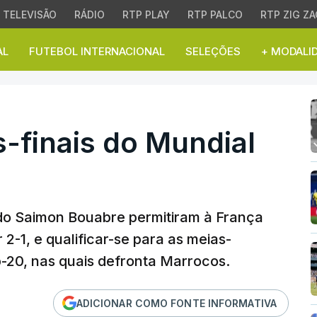
TELEVISÃO
RÁDIO
RTP PLAY
RTP PALCO
RTP ZIG ZA
AL
FUTEBOL INTERNACIONAL
SELEÇÕES
+ MODALI
finais do Mundial sub-2
-finais do Mundial
do Saimon Bouabre permitiram à França
-1, e qualificar-se para as meias-
b-20, nas quais defronta Marrocos.
ADICIONAR COMO FONTE INFORMATIVA