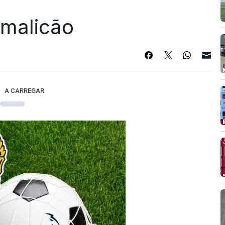
Famalicão
A CARREGAR