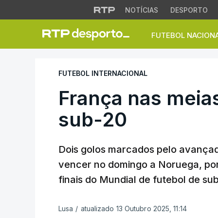
NOTÍCIAS
DESPORTO
FUTEBOL NACION
França nas meias-
FUTEBOL INTERNACIONAL
França nas meias
sub-20
Dois golos marcados pelo avança
vencer no domingo a Noruega, por 2
finais do Mundial de futebol de su
Lusa
/
atualizado 13 Outubro 2025, 11:14