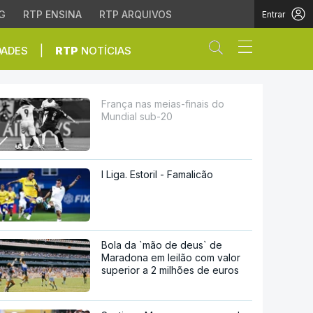
G
RTP ENSINA
RTP ARQUIVOS
Entrar
Abrir campo de
|
DADES
RTP
NOTÍCIAS
0
França nas meias-finais do
Mundial sub-20
I Liga. Estoril - Famalicão
Bola da `mão de deus` de
Maradona em leilão com valor
superior a 2 milhões de euros