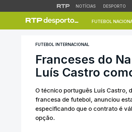
NOTÍCIAS
DESPORTO
FUTEBOL NACION
Franceses do Nante
FUTEBOL INTERNACIONAL
Franceses do Nan
Luís Castro como
O técnico português Luís Castro, d
francesa de futebol, anunciou est
especificando que o contrato é vá
opção.