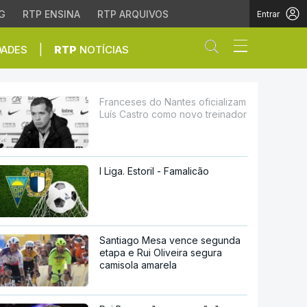
G
RTP ENSINA
RTP ARQUIVOS
Entrar
Abrir campo de
|
DADES
RTP
NOTÍCIAS
tro como novo treinador
Franceses do Nantes oficializam
Luís Castro como novo treinador
I Liga. Estoril - Famalicão
Santiago Mesa vence segunda
etapa e Rui Oliveira segura
camisola amarela