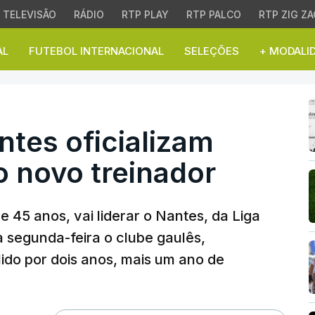
TELEVISÃO
RÁDIO
RTP PLAY
RTP PALCO
RTP ZIG ZA
AL
FUTEBOL INTERNACIONAL
SELEÇÕES
+ MODALI
s oficializam Luís Cas
tes oficializam
 novo treinador
e 45 anos, vai liderar o Nantes, da Liga
a segunda-feira o clube gaulês,
lido por dois anos, mais um ano de