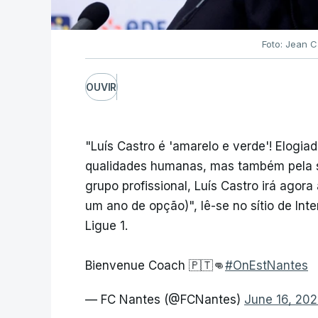
Foto: Jean C
OUVIR
"Luís Castro é 'amarelo e verde'! Elogia
qualidades humanas, mas também pela s
grupo profissional, Luís Castro irá agor
um ano de opção)", lê-se no sítio de Inte
Ligue 1.
Bienvenue Coach 🇵🇹👊
#OnEstNantes
— FC Nantes (@FCNantes)
June 16, 20