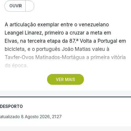
OUVIR
A articulação exemplar entre o venezuelano
Leangel Linarez, primeiro a cruzar a meta em
Elvas, na terceira etapa da 87.ª Volta a Portugal em
bicicleta, e o português João Matias valeu à
Tavfer-Ovos Matinados-Mortágua a primeira vitória
da época.
VER MAIS
Discreta nas chegadas ao Palácio Nacional de
Queluz, na quinta-feira, e a Albufeira, na sexta-
feira, a equipa dirigida por Gustavo Veloso
apresentou a sua melhor versão nos derradeiros
DESPORTO
metros da tirada mais longa da corrida, marcados
atualizado 8 Agosto 2026, 21:27
por uma aparatosa queda e por nova aparição do
camisola amarela, Rui Oliveira (UAE Emirates), no