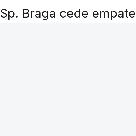
Sp. Braga cede empate
nos descontos
RTP
A CARREGAR