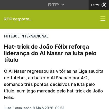
Entrar
Hat-trick de João Félix
FUTEBOL INTERNACIONAL
Hat-trick de João Félix reforça
liderança do Al Nassr na luta pelo
título
O Al Nassr regressou às vitórias na Liga saudita
de futebol, ao bater o Al Shabab por 4-2,
somando três pontos decisivos na luta pelo
título, num jogo marcado pelo hat-trick de João
Félix.
Lusa
/
atualizado 8 Maio 2026, 09:53