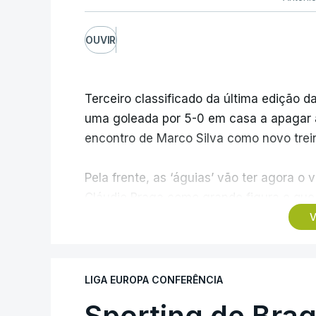
OUVIR
Terceiro classificado da última edição da
uma goleada por 5-0 em casa a apagar a 
encontro de Marco Silva como novo trein
Pela frente, as ‘águias’ vão ter agora 
Cláudio Braga como grande figura e que 
dos Campeões, depois de serem elimina
V
agregado de 6-0.
Caso se qualifique, o Benfica vai encont
LIGA EUROPA CONFERÊNCIA
derrotado do encontro entre Aarhus, c
Sporting de Bra