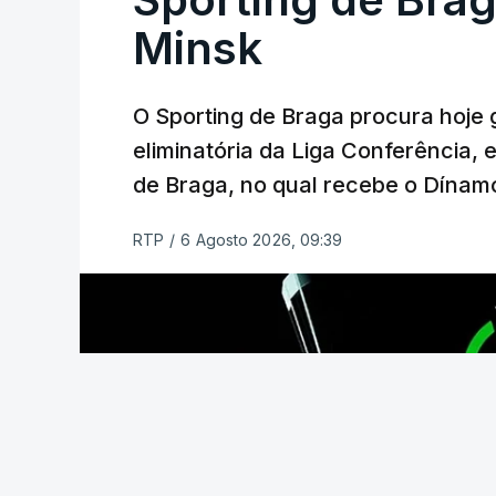
Azerbaijão, sendo que, em caso de afas
da Liga Conferência, encontrando os est
Minsk
Viena.
O Sporting de Braga procura hoje 
O jogo no Estádio da Luz tem início às 
eliminatória da Liga Conferência, 
enquanto a segunda mão está marcada p
de Braga, no qual recebe o Dínamo
Na fase de liga da Liga Europa já está 
RTP
/
6 Agosto 2026, 09:39
com entrada direta, graças à conquista 
(Com Lusa)