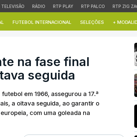
TELEVISÃO
RÁDIO
RTP PLAY
RTP PALCO
RTP ZIG ZA
AL
FUTEBOL INTERNACIONAL
SELEÇÕES
+ MODALI
 na fase final pela 17.ª 
te na fase final
oitava seguida
futebol em 1966, assegurou a 17.ª
is, a oitava seguida, ao garantir o
o europeia, com uma goleada na