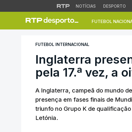
NOTÍCIAS
DESPORTO
FUTEBOL NACION
Inglaterra presente
FUTEBOL INTERNACIONAL
Inglaterra presen
pela 17.ª vez, a 
A Inglaterra, campeã do mundo de 
presença em fases finais de Mundia
triunfo no Grupo K de qualificaçã
Letónia.