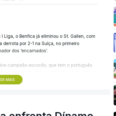
 I Liga, o Benfica já eliminou o St. Gallen, com
derrota por 2-1 na Suíça, no primeiro
ador dos ‘encarnados’.
o vice-campeão escocês, que tem o português
foi relegado das fases preliminares da Liga
dos pelos austríacos do Sturm Graz, com um
ER MAIS
rar outra equipa relegada da ‘Champions’, o
ampeão dinamarquês, ou o Sabah, campeão do
ga enfrenta Dínamo