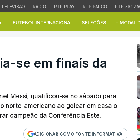
TELEVISÃO
RÁDIO
RTP PLAY
RTP PALCO
RTP ZIG ZA
AL
FUTEBOL INTERNACIONAL
SELEÇÕES
+ MODALI
a-se em finais da MLS
ia-se em finais da
nel Messi, qualificou-se no sábado para
to norte-americano ao golear em casa o
grar campeão da Conferência Este.
ADICIONAR COMO FONTE INFORMATIVA