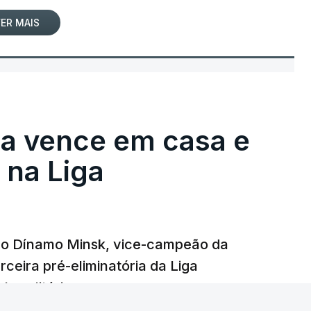
ER MAIS
ga vence em casa e
na Liga
e o Dínamo Minsk, vice-campeão da
rceira pré-eliminatória da Liga
o solitário.