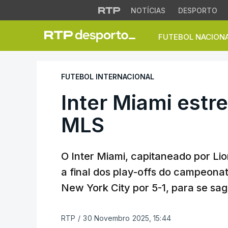
NOTÍCIAS
DESPORTO
FUTEBOL NACION
Inter Miami estrei
FUTEBOL INTERNACIONAL
Inter Miami estre
MLS
O Inter Miami, capitaneado por Lio
a final dos play-offs do campeona
New York City por 5-1, para se sa
RTP
/
30 Novembro 2025, 15:44