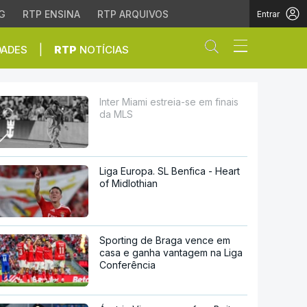
G
RTP ENSINA
RTP ARQUIVOS
Entrar
Abrir campo de
|
DADES
RTP
NOTÍCIAS
Inter Miami estreia-se em finais
da MLS
Liga Europa. SL Benfica - Heart
of Midlothian
Sporting de Braga vence em
casa e ganha vantagem na Liga
Conferência