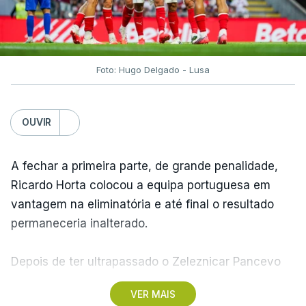
Foto: Hugo Delgado - Lusa
OUVIR
A fechar a primeira parte, de grande penalidade,
Ricardo Horta colocou a equipa portuguesa em
vantagem na eliminatória e até final o resultado
permaneceria inalterado.
Depois de ter ultrapassado o Zeleznicar Pancevo
na segunda pré-eliminatória de acesso à fase de
VER MAIS
liga da Liga Conferência, caso elimine Dínamo de