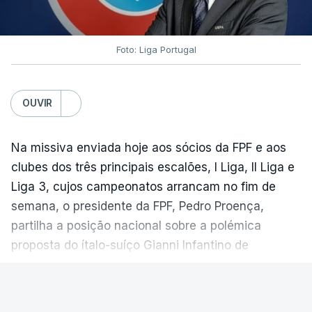
Foto: Liga Portugal
OUVIR
Na missiva enviada hoje aos sócios da FPF e aos
clubes dos três principais escalões, I Liga, II Liga e
Liga 3, cujos campeonatos arrancam no fim de
semana, o presidente da FPF, Pedro Proença,
partilha a posição nacional sobre a polémica
proposta do ítalo-suíço Gianni Infantino de
comercialização dos Mundiais, entretanto excluída.
VER MAIS
“No atual contexto internacional e perante a