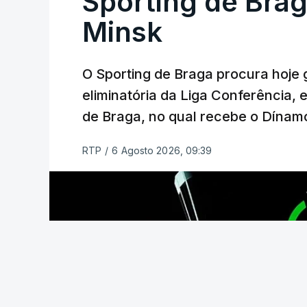
Sporting de Bra
Azerbaijão, sendo que, em caso de afas
da Liga Conferência, encontrando os est
Minsk
Viena.
O Sporting de Braga procura hoje 
O jogo no Estádio da Luz tem início às 
eliminatória da Liga Conferência, 
enquanto a segunda mão está marcada p
de Braga, no qual recebe o Dínamo
Na fase de liga da Liga Europa já está 
RTP
/
6 Agosto 2026, 09:39
com entrada direta, graças à conquista 
(Com Lusa)