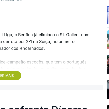
 I Liga, o Benfica já eliminou o St. Gallen, com
derrota por 2-1 na Suíça, no primeiro
ador dos ‘encarnados’.
o vice-campeão escocês, que tem o português
foi relegado das fases preliminares da Liga
dos pelos austríacos do Sturm Graz, com um
ER MAIS
rar outra equipa relegada da ‘Champions’, o
ampeão dinamarquês, ou o Sabah, campeão do