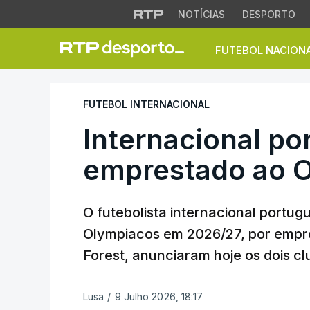
NOTÍCIAS
DESPORTO
FUTEBOL NACION
Internacional port
FUTEBOL INTERNACIONAL
Internacional po
emprestado ao 
O futebolista internacional portug
Olympiacos em 2026/27, por empré
Forest, anunciaram hoje os dois cl
Lusa
/
9 Julho 2026, 18:17