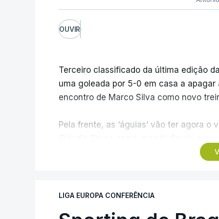
OUVIR
Terceiro classificado da última edição da
uma goleada por 5-0 em casa a apagar a 
encontro de Marco Silva como novo trein
Pela frente, as ‘águias’ vão ter agora 
Cláudio Braga como grande figura e que 
dos Campeões, depois de serem elimina
V
agregado de 6-0.
Caso se qualifique, o Benfica vai encont
LIGA EUROPA CONFERÊNCIA
derrotado do encontro entre Aarhus, c