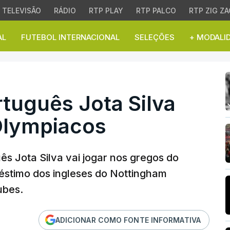
TELEVISÃO
RÁDIO
RTP PLAY
RTP PALCO
RTP ZIG ZA
AL
FUTEBOL INTERNACIONAL
SELEÇÕES
+ MODALI
uguês Jota Silva empre
rtuguês Jota Silva
Olympiacos
uês Jota Silva vai jogar nos gregos do
stimo dos ingleses do Nottingham
ubes.
ADICIONAR COMO FONTE INFORMATIVA