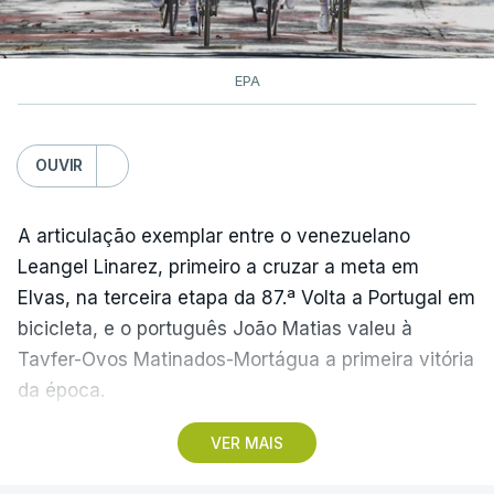
EPA
OUVIR
A articulação exemplar entre o venezuelano
Leangel Linarez, primeiro a cruzar a meta em
Elvas, na terceira etapa da 87.ª Volta a Portugal em
bicicleta, e o português João Matias valeu à
Tavfer-Ovos Matinados-Mortágua a primeira vitória
da época.
VER MAIS
Discreta nas chegadas ao Palácio Nacional de
Queluz, na quinta-feira, e a Albufeira, na sexta-