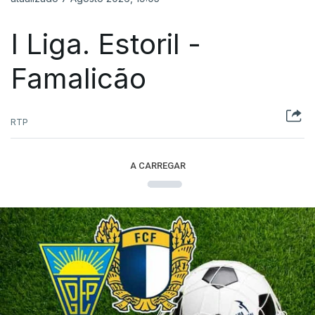
I Liga. Estoril -
Famalicão
RTP
A CARREGAR