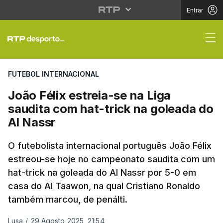
Entrar
João Félix estreia-se 
FUTEBOL INTERNACIONAL
João Félix estreia-se na Liga
saudita com hat-trick na goleada do
Al Nassr
O futebolista internacional português João Félix
estreou-se hoje no campeonato saudita com um
hat-trick na goleada do Al Nassr por 5-0 em
casa do Al Taawon, na qual Cristiano Ronaldo
também marcou, de penálti.
Lusa
/
29 Agosto 2025, 21:54