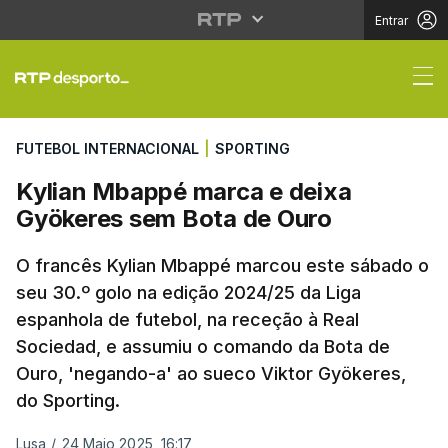
Entrar
Kylian Mbappé marca 
FUTEBOL INTERNACIONAL
|
SPORTING
Kylian Mbappé marca e deixa
Gyökeres sem Bota de Ouro
O francês Kylian Mbappé marcou este sábado o
seu 30.º golo na edição 2024/25 da Liga
espanhola de futebol, na receção à Real
Sociedad, e assumiu o comando da Bota de
Ouro, 'negando-a' ao sueco Viktor Gyökeres,
do Sporting.
Lusa
/
24 Maio 2025, 16:17