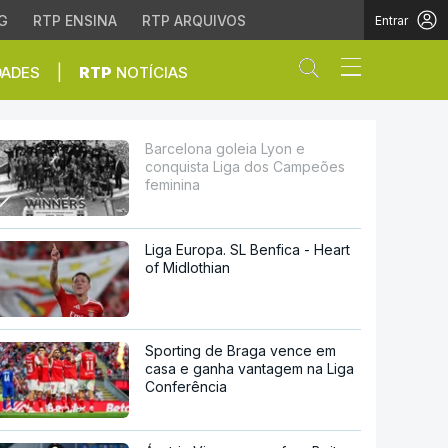
G
RTP ENSINA
RTP ARQUIVOS
Entrar
Abrir campo de
|
DADES
RTP
NOTÍCIAS
dos Campeões feminina
Barcelona goleia Lyon e
conquista Liga dos Campeões
feminina
Liga Europa. SL Benfica - Heart
of Midlothian
Sporting de Braga vence em
casa e ganha vantagem na Liga
Conferência