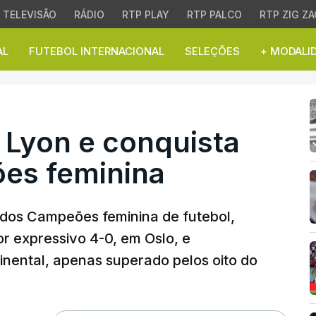
TELEVISÃO
RÁDIO
RTP PLAY
RTP PALCO
RTP ZIG ZA
AL
FUTEBOL INTERNACIONAL
SELEÇÕES
+ MODALI
Lyon e conquista Liga 
 Lyon e conquista
es feminina
 dos Campeões feminina de futebol,
r expressivo 4-0, em Oslo, e
tinental, apenas superado pelos oito do