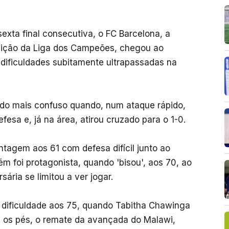
xta final consecutiva, o FC Barcelona, a
dição da Liga dos Campeões, chegou ao
dificuldades subitamente ultrapassadas na
ríodo mais confuso quando, num ataque rápido,
esa e, já na área, atirou cruzado para o 1-0.
tagem aos 61 com defesa difícil junto ao
ém foi protagonista, quando 'bisou', aos 70, ao
ária se limitou a ver jogar.
or dificuldade aos 75, quando Tabitha Chawinga
m os pés, o remate da avançada do Malawi,