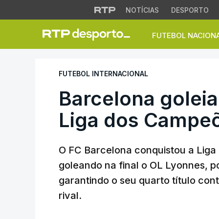
NOTÍCIAS
DESPORTO
FUTEBOL NACION
Barcelona goleia 
FUTEBOL INTERNACIONAL
Barcelona goleia
Liga dos Campeõ
O FC Barcelona conquistou a Liga
goleando na final o OL Lyonnes, po
garantindo o seu quarto título con
rival.