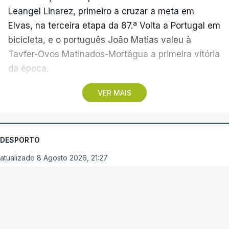
Leangel Linarez, primeiro a cruzar a meta em
Elvas, na terceira etapa da 87.ª Volta a Portugal em
bicicleta, e o português João Matias valeu à
Tavfer-Ovos Matinados-Mortágua a primeira vitória
da época.
VER MAIS
Discreta nas chegadas ao Palácio Nacional de
Queluz, na quinta-feira, e a Albufeira, na sexta-
feira, a equipa dirigida por Gustavo Veloso
apresentou a sua melhor versão nos derradeiros
DESPORTO
metros da tirada mais longa da corrida, marcados
atualizado 8 Agosto 2026, 21:27
por uma aparatosa queda e por nova aparição do
camisola amarela, Rui Oliveira (UAE Emirates), no
Arouca vence em
sprint.
Guimarães
Quando o quarteto da fuga do dia estava prestes a