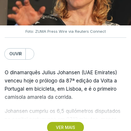
Foto: ZUMA Press Wire via Reuters Connect
OUVIR
O dinamarquês Julius Johansen (UAE Emirates)
venceu hoje o prólogo da 87ª edição da Volta a
Portugal em bicicleta, em Lisboa, e é o primeiro
camisola amarela da corrida.
Johansen cumpriu os 6,5 quilómetros disputados
na capital portuguesa em 07.12 minutos, menos
quatro segundos do que o companheiro de equipa
VER MAIS