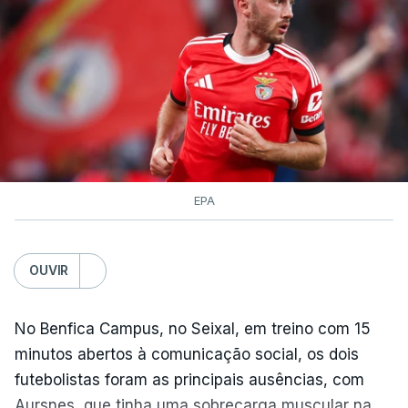
50 quilómetros.
TÓPICOS
Lourinhã Queluz
,
Madison
EPA
OUVIR
No Benfica Campus, no Seixal, em treino com 15
minutos abertos à comunicação social, os dois
futebolistas foram as principais ausências, com
Aursnes, que tinha uma sobrecarga muscular na