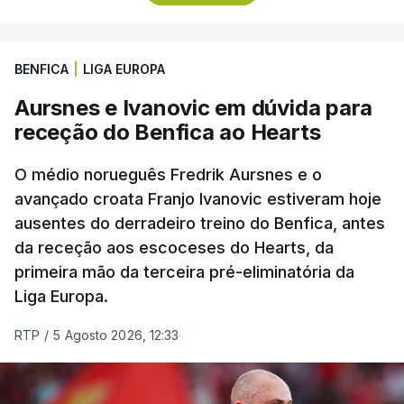
Rui Oliveira, campeão olímpico de Madison em
Paris2024, ao lado de Iúri Leitão, em ciclismo de
pista.
BENFICA
|
LIGA EUROPA
Aursnes e Ivanovic em dúvida para
O vice-campeão português de contrarrelógio,
receção do Benfica ao Hearts
Rafael Reis, que procurava o oitavo triunfo em
prólogos da prova, o sexto seguido, foi o terceiro
O médio norueguês Fredrik Aursnes e o
mais rápido, a sete segundos, enquanto o italiano
avançado croata Franjo Ivanovic estiveram hoje
Luca Giaimi (UAE Emirates) e o russo Artem Nych
ausentes do derradeiro treino do Benfica, antes
(Anicolor-Campicarn), vencedor das últimas duas
da receção aos escoceses do Hearts, da
edições da Volta, terminaram na quarta e quinta
primeira mão da terceira pré-eliminatória da
posições, respetivamente, a nove e 14 segundos.
Liga Europa.
Na quinta-feira, o pelotão vai percorrer os 157,1
RTP
/
5 Agosto 2026, 12:33
quilómetros entre Lourinhã a Queluz, em Sintra, na
primeira das 10 etapas da 87.ª edição, com duas
contagens de terceira categoria nos derradeiros