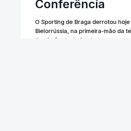
Conferência
O Sporting de Braga derrotou hoj
Bielorrússia, na primeira-mão da te
Conferência de futebol, com um gol
Lusa
/
6 Agosto 2026, 22:03