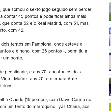
d, que somou o sexto jogo seguido sem perder
 a contar 45 pontos e pode ficar ainda mais
a, que conta 52 e o Real Madrid, com 51, mas
arto, com 42.
 a dois tentos em Pamplona, onde esteve a
unfos e é nono, com 26 pontos -, permitiu a
ar um ponto.
e penalidade, e aos 70, apontou os dois
 Victor Muñoz, aos 20, e o croata Ante
triões.
melha Oviedo (16 pontos), com David Carmo no
 com um tento do marroquino Ilyas Chaira, aos