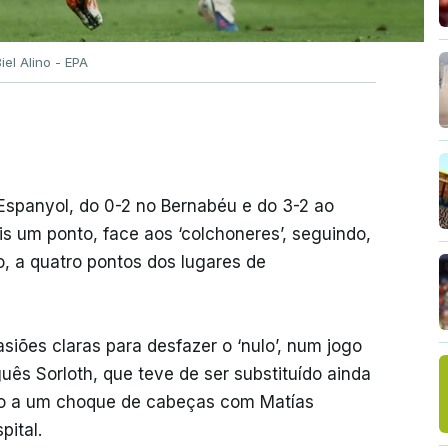
Biel Alino - EPA
Espanyol, do 0-2 no Bernabéu e do 3-2 ao
s um ponto, face aos ‘colchoneres’, seguindo,
, a quatro pontos dos lugares de
iões claras para desfazer o ‘nulo’, num jogo
ês Sorloth, que teve de ser substituído ainda
ido a um choque de cabeças com Matías
ital.