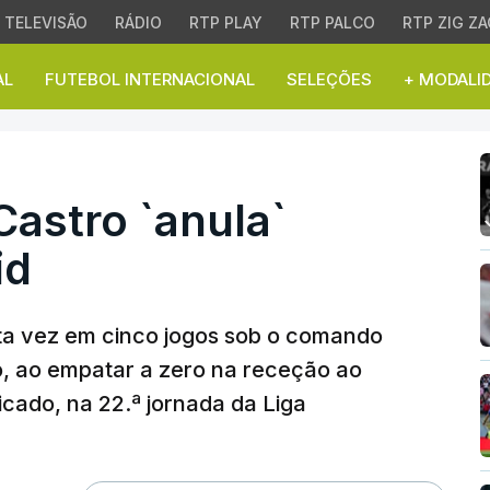
TELEVISÃO
RÁDIO
RTP PLAY
RTP PALCO
RTP ZIG ZA
AL
FUTEBOL INTERNACIONAL
SELEÇÕES
+ MODALI
stro `anula` Atlético de
Castro `anula`
id
ta vez em cinco jogos sob o comando
o, ao empatar a zero na receção ao
ficado, na 22.ª jornada da Liga