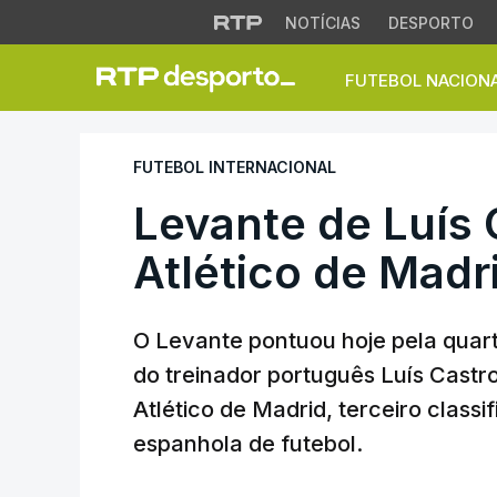
NOTÍCIAS
DESPORTO
FUTEBOL NACION
Levante de Luís Ca
FUTEBOL INTERNACIONAL
Levante de Luís 
Atlético de Madr
O Levante pontuou hoje pela quar
do treinador português Luís Castr
Atlético de Madrid, terceiro classi
espanhola de futebol.