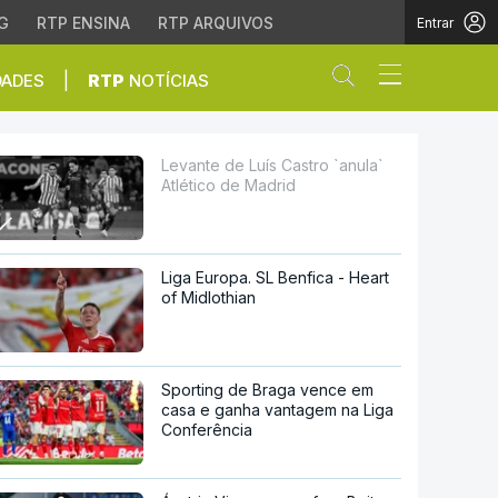
G
RTP ENSINA
RTP ARQUIVOS
Entrar
Abrir campo de
|
DADES
RTP
NOTÍCIAS
 Madrid
Levante de Luís Castro `anula`
Atlético de Madrid
Liga Europa. SL Benfica - Heart
of Midlothian
Sporting de Braga vence em
casa e ganha vantagem na Liga
Conferência