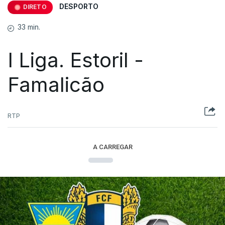
DESPORTO
DIRETO
33 min.
I Liga. Estoril -
Famalicão
RTP
A CARREGAR