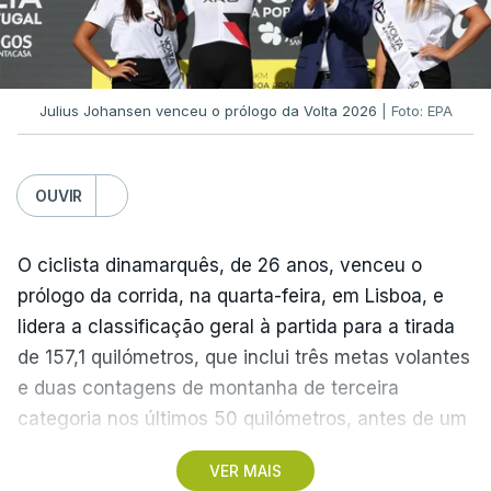
graças à conquista da Taça de Portugal.
(Com Lusa)
Julius Johansen venceu o prólogo da Volta 2026
| Foto: EPA
OUVIR
O ciclista dinamarquês, de 26 anos, venceu o
prólogo da corrida, na quarta-feira, em Lisboa, e
lidera a classificação geral à partida para a tirada
de 157,1 quilómetros, que inclui três metas volantes
e duas contagens de montanha de terceira
categoria nos últimos 50 quilómetros, antes de um
troço final ‘traiçoeiro’ e da meta, localizada junto
VER MAIS
ao Palácio Nacional de Queluz, no concelho de