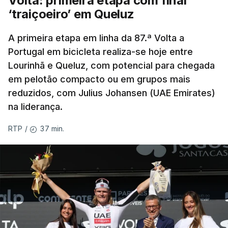
Volta: primeira etapa com final
‘traiçoeiro’ em Queluz
Caso se qualifique, o Benfica vai encontrar outra
equipa relegada da ‘Champions’, o derrotado do
A primeira etapa em linha da 87.ª Volta a
encontro entre Aarhus, campeão dinamarquês, ou
Portugal em bicicleta realiza-se hoje entre
Lourinhã e Queluz, com potencial para chegada
o Sabah, campeão do Azerbaijão, sendo que, em
em pelotão compacto ou em grupos mais
caso de afastamento, os 'encarnados' caem para o
reduzidos, com Julius Johansen (UAE Emirates)
play-off da Liga Conferência, encontrando os
na liderança.
estónios do Paide ou os austríacos do Rapid Viena.
37 min.
RTP
/
O jogo no Estádio da Luz tem início às 20:00, com
arbitragem do romeno Marian Barbu, enquanto a
segunda mão está marcada para 13 de agosto, em
Edimburgo.
Na fase de liga da Liga Europa já está o Torreense,
único representante português com entrada direta,