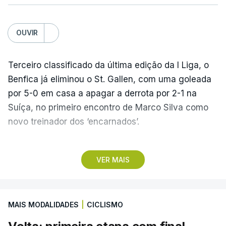
OUVIR
Terceiro classificado da última edição da I Liga, o
Benfica já eliminou o St. Gallen, com uma goleada
por 5-0 em casa a apagar a derrota por 2-1 na
Suíça, no primeiro encontro de Marco Silva como
novo treinador dos ‘encarnados’.
Pela frente, as ‘águias’ vão ter agora o vice-
VER MAIS
campeão escocês, que tem o português Cláudio
Braga como grande figura e que foi relegado das
fases preliminares da Liga dos Campeões, depois
MAIS MODALIDADES
|
CICLISMO
de serem eliminados pelos austríacos do Sturm
Graz, com um agregado de 6-0.