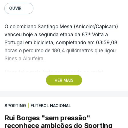
OUVIR
O colombiano Santiago Mesa (Anicolor/Capicarn)
venceu hoje a segunda etapa da 87.ª Volta a
Portugal em bicicleta, completando em 03:59,08
horas o percurso de 180,4 quilómetros que ligou
Sines a Albufeira.
Mesa foi o mais forte na chegada ao sprint,
superando o espanhol Daniel Cavia (Burgos-
VER MAIS
Burpellet-BH) e o argentino Tomas Contte (Aviludo-
Louletano-Loulé Concelho), segundo e terceiro
classificados, respetivamente, enquanto o
SPORTING
|
FUTEBOL NACIONAL
português Rui Oliveira (UAE Emirates) foi sexto,
Rui Borges "sem pressão"
com o mesmo tempo, e mantém-se na liderança,
reconhece ambições do Sporting