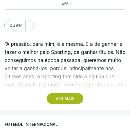
EPA
OUVIR
“A pressão, para mim, é a mesma. É a de ganhar e
fazer o melhor pelo Sporting, de ganhar títulos. Não
conseguimos na época passada, queremos muito
voltar a ganhá-los, porque, principalmente nos
últimos anos, o Sporting tem sido a equipa que
mais títulos tem ganho”, reconheceu o técnico, em
Alcochete.
VER MAIS
A conferência de imprensa servia de antevisão à
estreia na I Liga, no sábado, frente ao Estrela da
FUTEBOL INTERNACIONAL
Amadora, mas foi dominada pela atividade dos