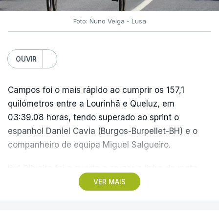
(Com Lusa)
Foto: Nuno Veiga - Lusa
OUVIR
Campos foi o mais rápido ao cumprir os 157,1
quilómetros entre a Lourinhã e Queluz, em
03:39.08 horas, tendo superado ao sprint o
espanhol Daniel Cavia (Burgos-Burpellet-BH) e o
companheiro de equipa Miguel Salgueiro.
Rui Oliveira foi o quarto a cruzar a linha da meta,
sucedendo como camisola amarela ao
VER MAIS
dinamarquês Julius Johansen, seu colega na UAE
Emirates, que tinha vencido o prólogo na quarta-