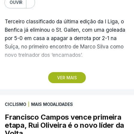
OUVIR
Terceiro classificado da última edição da I Liga, o
Benfica já eliminou o St. Gallen, com uma goleada
por 5-0 em casa a apagar a derrota por 2-1 na
Suíça, no primeiro encontro de Marco Silva como
novo treinador dos ‘encarnados’.
Pela frente, as ‘águias’ vão ter agora o vice-
VER MAIS
campeão escocês, que tem o português Cláudio
Braga como grande figura e que foi relegado das
fases preliminares da Liga dos Campeões, depois
CICLISMO
|
MAIS MODALIDADES
de serem eliminados pelos austríacos do Sturm
Graz, com um agregado de 6-0.
Francisco Campos vence primeira
etapa, Rui Oliveira é o novo líder da
Caso se qualifique, o Benfica vai encontrar outra
Volta