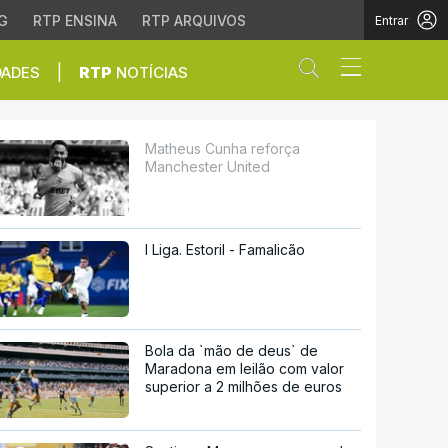
G
RTP ENSINA
RTP ARQUIVOS
Entrar
Abrir campo de
|
DADES
RTP
NOTÍCIAS
d
Matheus Cunha reforça
Manchester United
I Liga. Estoril - Famalicão
Bola da `mão de deus` de
Maradona em leilão com valor
superior a 2 milhões de euros