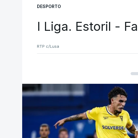
DESPORTO
I Liga. Estoril - 
RTP c/Lusa