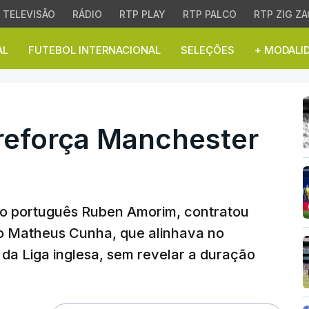
TELEVISÃO
RÁDIO
RTP PLAY
RTP PALCO
RTP ZIG ZA
AL
FUTEBOL INTERNACIONAL
SELEÇÕES
+ MODALI
orça Manchester Unite
reforça Manchester
lo português Ruben Amorim, contratou
ro Matheus Cunha, que alinhava no
da Liga inglesa, sem revelar a duração