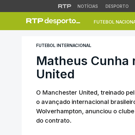
NOTÍCIAS
DESPORTO
FUTEBOL NACION
Matheus Cunha ref
FUTEBOL INTERNACIONAL
Matheus Cunha 
United
O Manchester United, treinado pe
o avançado internacional brasilei
Wolverhampton, anunciou o clube 
do contrato.