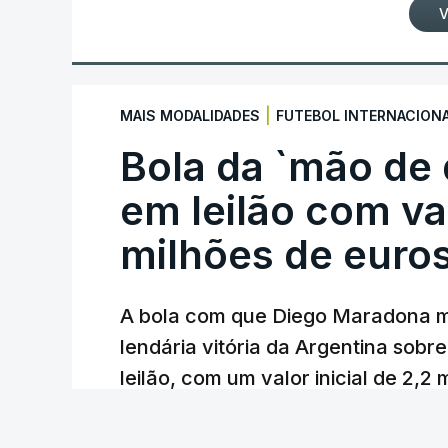
V
|
MAIS MODALIDADES
FUTEBOL INTERNACION
Bola da `mão de
em leilão com va
milhões de euro
A bola com que Diego Maradona m
lendária vitória da Argentina sobre
leilão, com um valor inicial de 2,2
Lusa
/
atualizado 7 Agosto 2026, 22:44