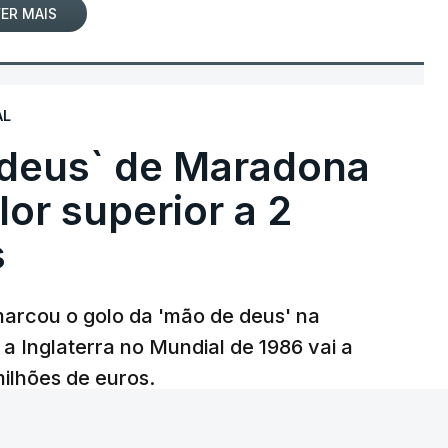
ER MAIS
AL
 deus` de Maradona
lor superior a 2
s
arcou o golo da 'mão de deus' na
 a Inglaterra no Mundial de 1986 vai a
 milhões de euros.