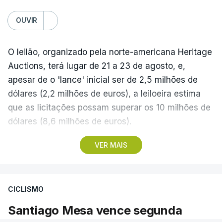
OUVIR
O leilão, organizado pela norte-americana Heritage
Auctions, terá lugar de 21 a 23 de agosto, e,
apesar de o 'lance' inicial ser de 2,5 milhões de
dólares (2,2 milhões de euros), a leiloeira estima
que as licitações possam superar os 10 milhões de
dólares (8,6 milhões de euros).
VER MAIS
A camisola utilizada pelo astro argentino durante
este jogo dos quartos de final do Mundial1986,
ganho por 2-1 pela sua seleção a 22 de junho de
CICLISMO
1986, na Cidade do México, foi vendida por um
valor recorde de 9,3 milhões de dólares (oito
Santiago Mesa vence segunda
milhões de euros) em 2022.