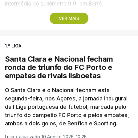
intermédia ao quilómetro 9,9, em Barrô.
VER MAIS
Vencedor das edições de 2024 e de 2025 e mais
vocacionado para o 'crono' do que Guérin, o russo
Artem Nych (Anicolor-Campicarn) parte às 17:05
1.ª LIGA
para tentar encurtar a diferença para o colega de
equipa, embora seja improvável anular 01.26
Santa Clara e Nacional fecham
minutos numa distância tão curta.
ronda de triunfo do FC Porto e
empates de rivais lisboetas
O brasileiro Felipe Marques (Localiza Meoo-Swift
Pro Cycling) é o 113.º classificado da Volta e o
O Santa Clara e o Nacional fecham esta
segunda-feira, nos Açores, a jornada inaugural
primeiro a realizar o contrarrelógio, saindo para a
da I Liga portuguesa de futebol, marcada pelo
estrada às 15:05.
triunfo do campeão FC Porto e pelos empates,
ambos a dois golos, de Benfica e Sporting.
Os corredores partem separados por um minuto,
antes de os 10 primeiros classificados iniciarem o
Lusa
/
atualizado 10 Agosto 2026, 10:25