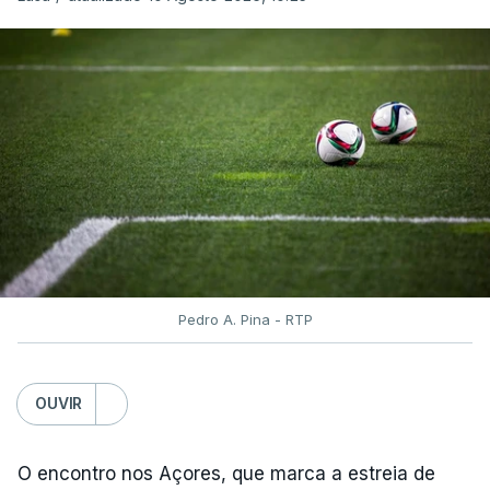
'crono' separados por dois minutos.
O contrarrelógio individual realiza-se a meio da 87ª
Volta a Portugal, numa interrupção do hábito de
terminar a corrida com o 'crono', que vigorava
ininterruptamente desde 2016.
ARTIGOS RELACIONADOS
Volta a Portugal. Nova
Pedro A. Pina - RTP
Camisola Amarela dilata
vantagem de equipa bi-
campeã
OUVIR
atualizado 10 Agosto 2026, 06:56
O encontro nos Açores, que marca a estreia de