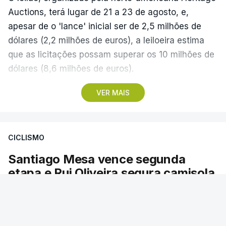
Auctions, terá lugar de 21 a 23 de agosto, e,
apesar de o 'lance' inicial ser de 2,5 milhões de
dólares (2,2 milhões de euros), a leiloeira estima
que as licitações possam superar os 10 milhões de
dólares (8,6 milhões de euros).
VER MAIS
A camisola utilizada pelo astro argentino durante
este jogo dos quartos de final do Mundial1986,
ganho por 2-1 pela sua seleção a 22 de junho de
CICLISMO
1986, na Cidade do México, foi vendida por um
valor recorde de 9,3 milhões de dólares (oito
Santiago Mesa vence segunda
milhões de euros) em 2022.
etapa e Rui Oliveira segura camisola
amarela
A bola já foi a leilão em 2022 e 2023, com as
licitações a atingirem quase 2 milhões de dólares
O colombiano foi mais forte na chegada ao
sprint, superando o espanhol Daniel Cavia e o
(1,7 milhões de euros) em cada ocasião.