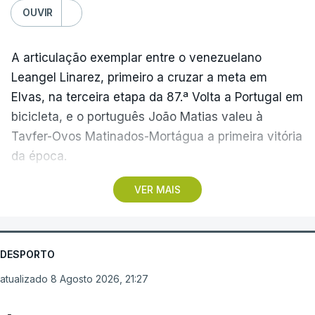
OUVIR
A articulação exemplar entre o venezuelano
Leangel Linarez, primeiro a cruzar a meta em
Elvas, na terceira etapa da 87.ª Volta a Portugal em
bicicleta, e o português João Matias valeu à
Tavfer-Ovos Matinados-Mortágua a primeira vitória
da época.
VER MAIS
Discreta nas chegadas ao Palácio Nacional de
Queluz, na quinta-feira, e a Albufeira, na sexta-
feira, a equipa dirigida por Gustavo Veloso
apresentou a sua melhor versão nos derradeiros
DESPORTO
metros da tirada mais longa da corrida, marcados
atualizado 8 Agosto 2026, 21:27
por uma aparatosa queda e por nova aparição do
camisola amarela, Rui Oliveira (UAE Emirates), no