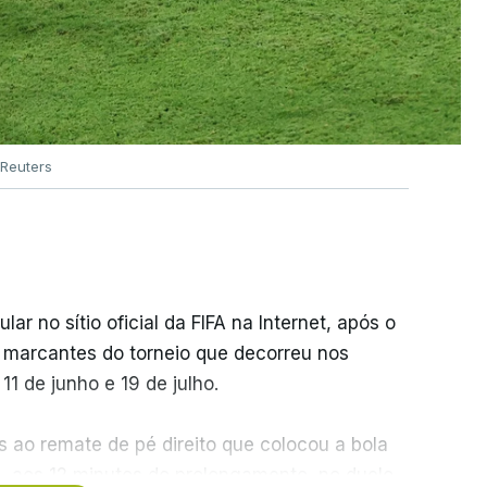
Reuters
r no sítio oficial da FIFA na Internet, após o
s marcantes do torneio que decorreu nos
1 de junho e 19 de julho.
 ao remate de pé direito que colocou a bola
z, aos 12 minutos do prolongamento, no duelo