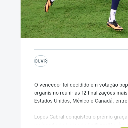
OUVIR
O vencedor foi decidido em votação popula
organismo reunir as 12 finalizações mai
Estados Unidos, México e Canadá, entre 1
Lopes Cabral conquistou o prémio graças
no ângulo da baliza de Emiliano Martíne