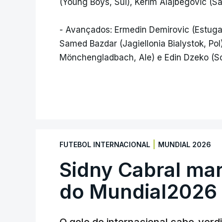
(Young Boys, Sui), Kerim Alajbegovic (Sal
- Avançados: Ermedin Demirovic (Estugard
Samed Bazdar (Jagiellonia Bialystok, Pol
Mönchengladbach, Ale) e Edin Dzeko (Sc
|
FUTEBOL INTERNACIONAL
MUNDIAL 2026
Sidny Cabral ma
do Mundial2026