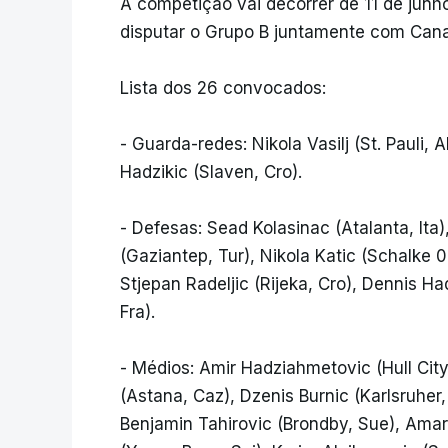
A competição vai decorrer de 11 de junho
disputar o Grupo B juntamente com Cana
Lista dos 26 convocados:
- Guarda-redes: Nikola Vasilj (St. Pauli, 
Hadzikic (Slaven, Cro).
- Defesas: Sead Kolasinac (Atalanta, Ita
(Gaziantep, Tur), Nikola Katic (Schalke 0
Stjepan Radeljic (Rijeka, Cro), Dennis Ha
Fra).
- Médios: Amir Hadziahmetovic (Hull City,
(Astana, Caz), Dzenis Burnic (Karlsruher
Benjamin Tahirovic (Brondby, Sue), Amar