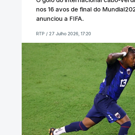
O golo do internacional cabo-verd
nos 16 avos de final do Mundial202
anunciou a FIFA.
RTP
/
27 Julho 2026, 17:20