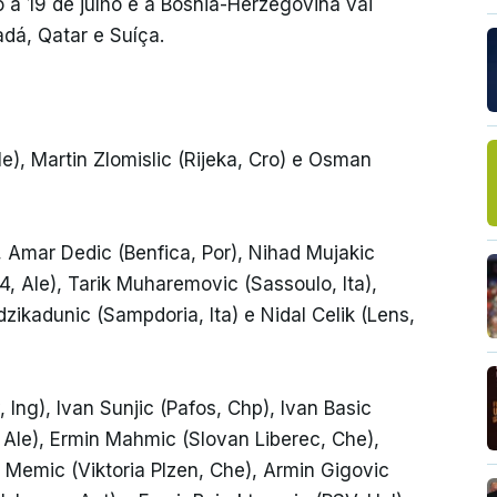
 a 19 de julho e a Bósnia-Herzegovina vai
dá, Qatar e Suíça.
Ale), Martin Zlomislic (Rijeka, Cro) e Osman
), Amar Dedic (Benfica, Por), Nihad Mujakic
4, Ale), Tarik Muharemovic (Sassoulo, Ita),
dzikadunic (Sampdoria, Ita) e Nidal Celik (Lens,
 Ing), Ivan Sunjic (Pafos, Chp), Ivan Basic
, Ale), Ermin Mahmic (Slovan Liberec, Che),
 Memic (Viktoria Plzen, Che), Armin Gigovic