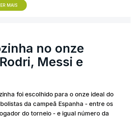
ER MAIS
 o jogador dos turcos do Trabzonspor,
e sonhar alto na sua primeira participação
zinha no onze
 o galardão “é um enorme orgulho e um
 Rodri, Messi e
taria de ter”.
 as pessoas que elegeram o meu golo como o
ista, de 23 anos.
nha foi escolhido para o onze ideal do
ebolistas da campeã Espanha - entre os
que nasceu em Roterdão (Países Baixos),
jogador do torneio - e igual número da
so.
 daqueles. (…) Não foi algo completamente