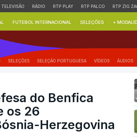
TELEVISÃO
RÁDIO
RTP PLAY
RTP PALCO
RTP ZIG ZA
AL
FUTEBOL INTERNACIONAL
SELEÇÕES
+ MODALI
sa do Benfica Amar Ded
S
SELEÇÕES
SELEÇÃO PORTUGUESA
VÍDEOS
ÁUDIOS
fesa do Benfica
e os 26
Bósnia-Herzegovina