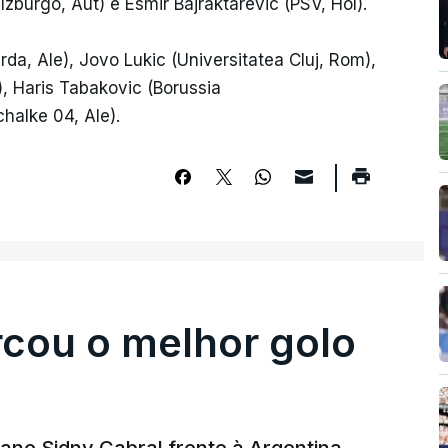
zburgo, Aut) e Esmir Bajraktarevic (PSV, Hol).
a, Ale), Jovo Lukic (Universitatea Cluj, Rom),
), Haris Tabakovic (Borussia
halke 04, Ale).
rcou o melhor golo