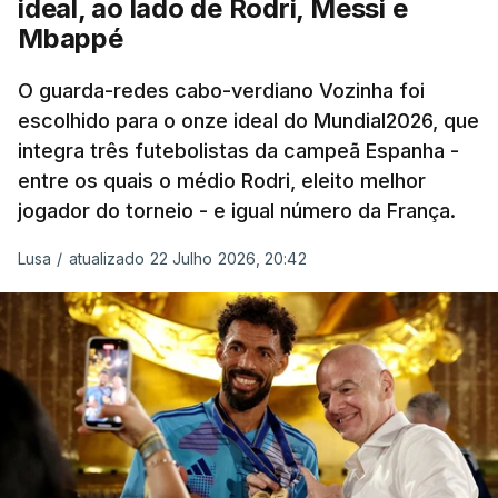
ideal, ao lado de Rodri, Messi e
que fez Cabo Verde sonhar alto na sua primeira
Mbappé
participação numa fase final de um Mundial.
O guarda-redes cabo-verdiano Vozinha foi
escolhido para o onze ideal do Mundial2026, que
O ex-lateral do Benfica considerou que o galardão
integra três futebolistas da campeã Espanha -
“é um enorme orgulho e um reconhecimento que
entre os quais o médio Rodri, eleito melhor
qualquer jogador gostaria de ter”.
jogador do torneio - e igual número da França.
“Fico muito feliz pelo carinho de todas as pessoas
Lusa
/
atualizado 22 Julho 2026, 20:42
que elegeram o meu golo como o melhor da
competição”, afirmou o futebolista, de 23 anos.
À FIFA, o internacional cabo-verdiano, que nasceu
em Roterdão (Países Baixos), garantiu que o lance
não foi obra do acaso.
“Foi a segunda vez que marquei um golo daqueles.