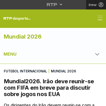
Entrar
Mundial2026. Irão dev
Mundial 2026
MENU
FUTEBOL INTERNACIONAL
|
MUNDIAL 2026
Mundial2026. Irão deve reunir-se
com FIFA em breve para discutir
sobre jogos nos EUA
Os dirigentes do Irão devem reunir-se com a