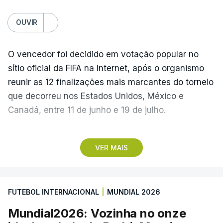
OUVIR
O vencedor foi decidido em votação popular no
sítio oficial da FIFA na Internet, após o organismo
reunir as 12 finalizações mais marcantes do torneio
que decorreu nos Estados Unidos, México e
Canadá, entre 11 de junho e 19 de julho.
Lopes Cabral conquistou o prémio graças ao
VER MAIS
remate de pé direito que colocou a bola no ângulo
da baliza de Emiliano Martínez, aos 12 minutos do
prolongamento, no duelo frente à Argentina (2-3).
FUTEBOL INTERNACIONAL
|
MUNDIAL 2026
“Foi simplesmente surreal”, disse à FIFA o jogador
Mundial2026: Vozinha no onze
dos turcos do Trabzonspor, recordando o momento