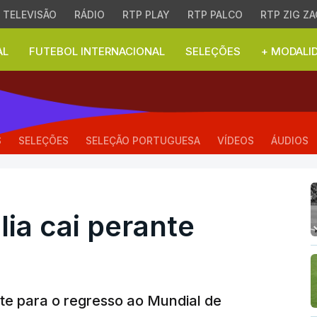
TELEVISÃO
RÁDIO
RTP PLAY
RTP PALCO
RTP ZIG ZA
AL
FUTEBOL INTERNACIONAL
SELEÇÕES
+ MODALI
a cai perante invicta No
S
SELEÇÕES
SELEÇÃO PORTUGUESA
VÍDEOS
ÁUDIOS
lia cai perante
e para o regresso ao Mundial de