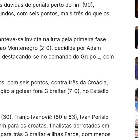
dúvidas de penálti perto do fim (90),
gundos, com seis pontos, mais três do que os
eve-se invicta na luta pela primeira fase
 ao Montenegro (2-0), decidida por Adam
5), destacando-se no comando do Grupo L, com
s, com seis pontos, contra três da Croácia,
o a golear fora Gibraltar (7-0), no Estádio
(30), Franjo Ivanović (60 e 63), Ivan Perisić
am para os croatas, finalistas derrotados em
para trás Gibraltar e Ilhas Faroé, com menos