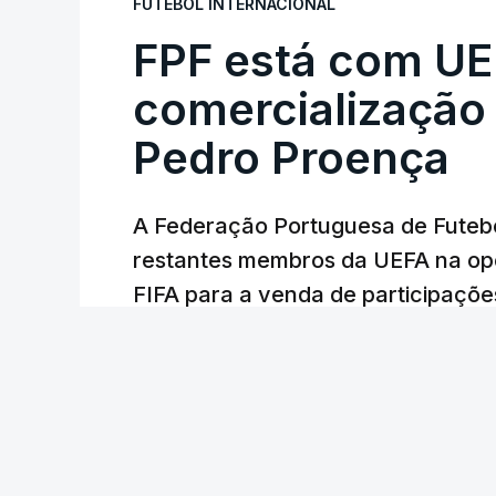
FUTEBOL INTERNACIONAL
FPF está com UE
comercialização
Pedro Proença
A Federação Portuguesa de Futebo
restantes membros da UEFA na opo
FIFA para a venda de participaçõe
uma carta a que a Lusa teve hoje 
Lusa
/
cerca de uma hora