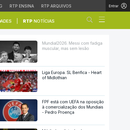
G
RTP ENSINA
RTP ARQUIVOS
Entrar
Abrir campo de
|
DADES
RTP
NOTÍCIAS
, mas sem lesão
Mundial2026. Messi com fadiga
muscular, mas sem lesão
Liga Europa. SL Benfica - Heart
of Midlothian
FPF está com UEFA na oposição
à comercialização dos Mundiais
- Pedro Proença