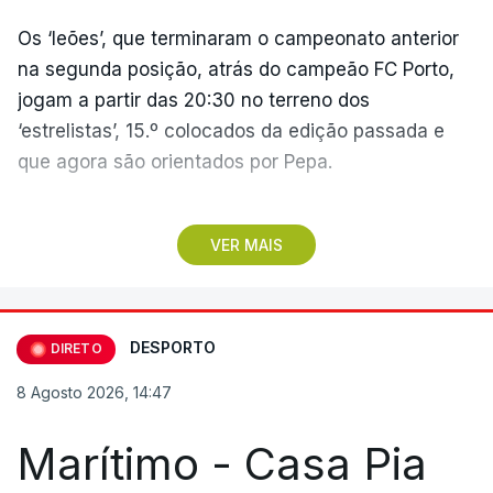
Os ‘leões’, que terminaram o campeonato anterior
na segunda posição, atrás do campeão FC Porto,
jogam a partir das 20:30 no terreno dos
‘estrelistas’, 15.º colocados da edição passada e
que agora são orientados por Pepa.
No primeiro encontro do dia, o Marítimo, vencedor
VER MAIS
da II Liga, vai assinalar o regresso à 'elite' após
três temporadas no segundo escalão, jogando em
casa (15:30), diante do Casa Pia, formação que
apenas garantiu a manutenção no play-off.
DESPORTO
DIRETO
8 Agosto 2026, 14:47
Pelo meio dos jogos na Reboleira e na Madeira, o
estádio do Vitória de Guimarães será o palco do
Marítimo - Casa Pia
duelo entre minhotos e o Arouca (18:00), dois