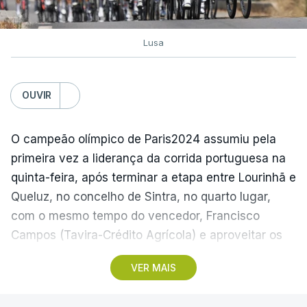
Lusa
OUVIR
O campeão olímpico de Paris2024 assumiu pela
primeira vez a liderança da corrida portuguesa na
quinta-feira, após terminar a etapa entre Lourinhã e
Queluz, no concelho de Sintra, no quarto lugar,
com o mesmo tempo do vencedor, Francisco
Campos (Tavira-Crédito Agrícola) e aproveitar os
05.28 minutos perdidos pelo colega Julius
VER MAIS
Johansen, vencedor do prólogo, para envergar a
amarela.