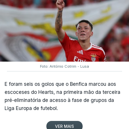
chegada em pelotão compacto à meta, na Avenida
dos Descobrimentos, antecedida por uma curva a
cerca de 500 metros.
Rui Oliveira é seguido, na classificação geral, por
Rafael Reis (Anicolor-Campicarn), a três segundos,
e por Miguel Salgueiro (Tavira-Crédito Agrícola), a
nove, num pelotão com 117 corredores, após a
desistência de Noah Campos (Tavira-Crédito
Foto: António Cotrim - Lusa
Agrícola) e a desclassificação do irlandês Ciah
Keogh (APS Pro Cycling by Team Cadence
E foram seis os golos que o Benfica marcou aos
Cycling), após concluir a etapa para além do
escoceses do Hearts, na primeira mão da terceira
tempo de controlo.
pré-eliminatória de acesso à fase de grupos da
Liga Europa de futebol.
(Com Lusa)
VER MAIS