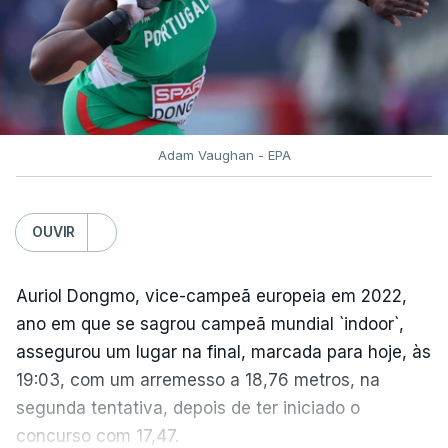
terminar a corrida com o 'crono', que vigorava
ininterruptamente desde 2016.
ARTIGOS RELACIONADOS
Adam Vaughan - EPA
Volta a Portugal. Nova
Camisola Amarela dilata
vantagem de equipa bi-
OUVIR
campeã
atualizado 10 Agosto 2026, 06:56
Auriol Dongmo, vice-campeã europeia em 2022,
ano em que se sagrou campeã mundial `indoor`,
assegurou um lugar na final, marcada para hoje, às
TÓPICOS
19:03, com um arremesso a 18,76 metros, na
Volta
,
Portugal
,
Ciclismo
,
Bicicleta
,
Alexis
segunda tentativa, depois de ter iniciado o
Guérin
,
Camisola
,
Amarela
concurso com 17,47.