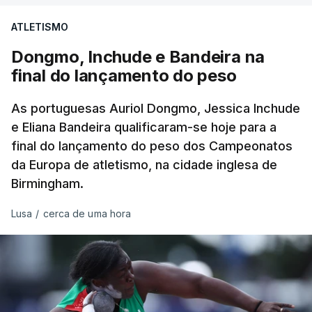
Artem Nych (Anicolor-Campicarn) parte às 17:05
ATLETISMO
para tentar encurtar a diferença para o colega de
equipa, embora seja improvável anular 01.26
Dongmo, Inchude e Bandeira na
minutos numa distância tão curta.
final do lançamento do peso
O brasileiro Felipe Marques (Localiza Meoo-Swift
As portuguesas Auriol Dongmo, Jessica Inchude
Pro Cycling) é o 113.º classificado da Volta e o
e Eliana Bandeira qualificaram-se hoje para a
final do lançamento do peso dos Campeonatos
primeiro a realizar o contrarrelógio, saindo para a
da Europa de atletismo, na cidade inglesa de
estrada às 15:05.
Birmingham.
Os corredores partem separados por um minuto,
Lusa
/
cerca de uma hora
antes de os 10 primeiros classificados iniciarem o
'crono' separados por dois minutos.
O contrarrelógio individual realiza-se a meio da 87ª
Volta a Portugal, numa interrupção do hábito de