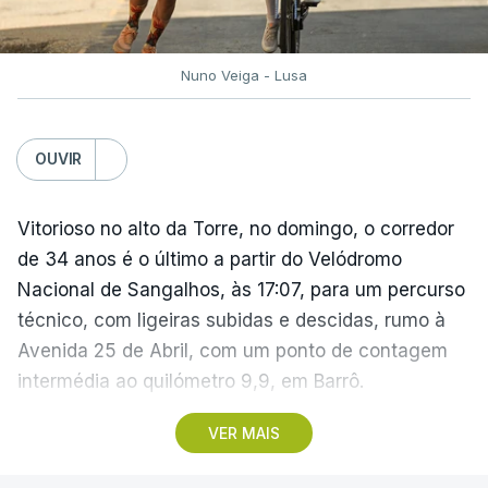
Nuno Veiga - Lusa
OUVIR
Vitorioso no alto da Torre, no domingo, o corredor
de 34 anos é o último a partir do Velódromo
Nacional de Sangalhos, às 17:07, para um percurso
técnico, com ligeiras subidas e descidas, rumo à
Avenida 25 de Abril, com um ponto de contagem
intermédia ao quilómetro 9,9, em Barrô.
VER MAIS
Vencedor das edições de 2024 e de 2025 e mais
vocacionado para o 'crono' do que Guérin, o russo