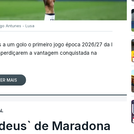
igo Antunes - Lusa
 a um golo o primeiro jogo época 2026/27 da I
desperdiçarem a vantagem conquistada na
ER MAIS
AL
 deus` de Maradona