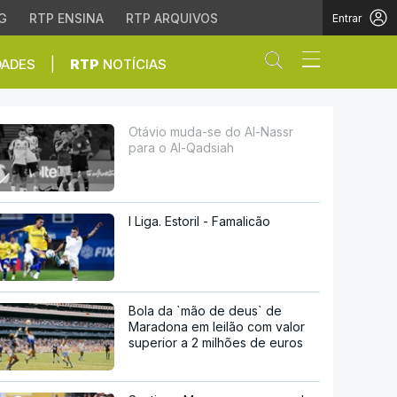
G
RTP ENSINA
RTP ARQUIVOS
Entrar
Abrir campo de
|
DADES
RTP
NOTÍCIAS
dsiah
Otávio muda-se do Al-Nassr
para o Al-Qadsiah
I Liga. Estoril - Famalicão
Bola da `mão de deus` de
Maradona em leilão com valor
superior a 2 milhões de euros