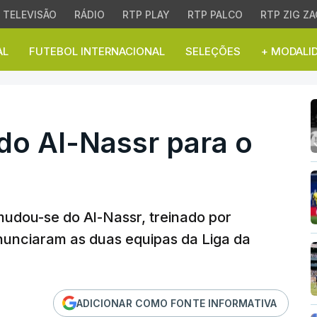
TELEVISÃO
RÁDIO
RTP PLAY
RTP PALCO
RTP ZIG ZA
AL
FUTEBOL INTERNACIONAL
SELEÇÕES
+ MODALI
 Al-Nassr para o Al-Qa
do Al-Nassr para o
mudou-se do Al-Nassr, treinado por
nunciaram as duas equipas da Liga da
ADICIONAR COMO FONTE INFORMATIVA