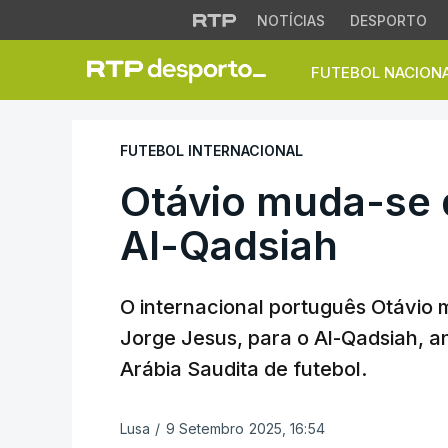
NOTÍCIAS
DESPORTO
FUTEBOL NACION
Otávio muda-se do
FUTEBOL INTERNACIONAL
Otávio muda-se 
Al-Qadsiah
O internacional português Otávio 
Jorge Jesus, para o Al-Qadsiah, a
Arábia Saudita de futebol.
Lusa
/
9 Setembro 2025, 16:54