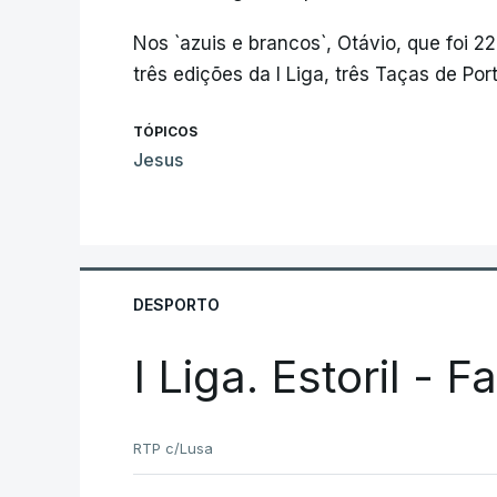
Nos `azuis e brancos`, Otávio, que foi 2
três edições da I Liga, três Taças de Po
TÓPICOS
Jesus
DESPORTO
I Liga. Estoril - 
RTP c/Lusa