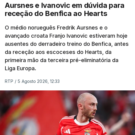
Aursnes e Ivanovic em dúvida para
O vice-campeão português de contrarrelógio,
receção do Benfica ao Hearts
Rafael Reis, que procurava o oitavo triunfo em
prólogos da prova, o sexto seguido, foi o terceiro
O médio norueguês Fredrik Aursnes e o
mais rápido, a sete segundos, enquanto o italiano
avançado croata Franjo Ivanovic estiveram hoje
Luca Giaimi (UAE Emirates) e o russo Artem Nych
ausentes do derradeiro treino do Benfica, antes
(Anicolor-Campicarn), vencedor das últimas duas
da receção aos escoceses do Hearts, da
edições da Volta, terminaram na quarta e quinta
primeira mão da terceira pré-eliminatória da
posições, respetivamente, a nove e 14 segundos.
Liga Europa.
Na quinta-feira, o pelotão vai percorrer os 157,1
RTP
/
5 Agosto 2026, 12:33
quilómetros entre Lourinhã a Queluz, em Sintra, na
primeira das 10 etapas da 87.ª edição, com duas
contagens de terceira categoria nos derradeiros
50 quilómetros.
TÓPICOS