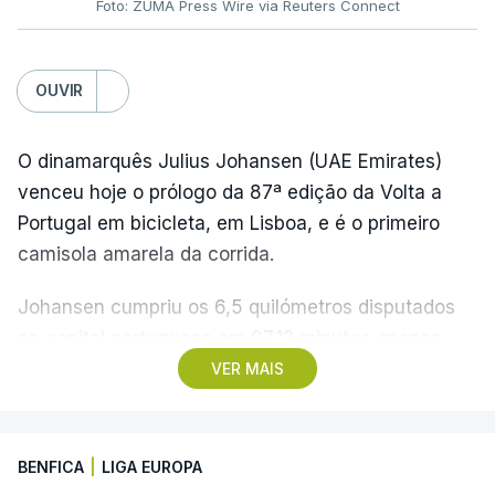
Foto: ZUMA Press Wire via Reuters Connect
OUVIR
O dinamarquês Julius Johansen (UAE Emirates)
venceu hoje o prólogo da 87ª edição da Volta a
Portugal em bicicleta, em Lisboa, e é o primeiro
camisola amarela da corrida.
Johansen cumpriu os 6,5 quilómetros disputados
na capital portuguesa em 07.12 minutos, menos
quatro segundos do que o companheiro de equipa
VER MAIS
Rui Oliveira, campeão olímpico de Madison em
Paris2024, ao lado de Iúri Leitão, em ciclismo de
pista.
BENFICA
|
LIGA EUROPA