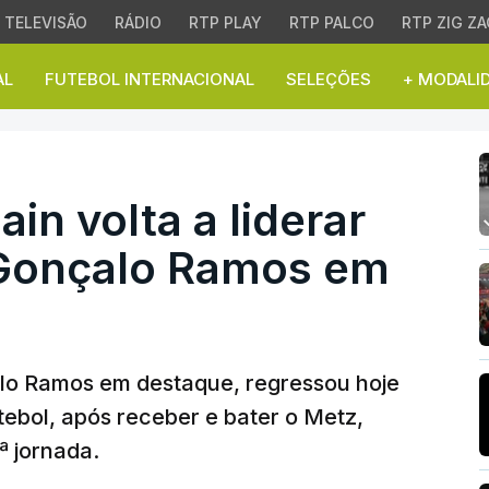
TELEVISÃO
RÁDIO
RTP PLAY
RTP PALCO
RTP ZIG ZA
AL
FUTEBOL INTERNACIONAL
SELEÇÕES
+ MODALI
in volta a liderar em 
in volta a liderar
Gonçalo Ramos em
lo Ramos em destaque, regressou hoje
tebol, após receber e bater o Metz,
ª jornada.