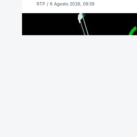
RTP
/
6 Agosto 2026, 09:39
com entrada direta, graças à conquista 
(Com Lusa)