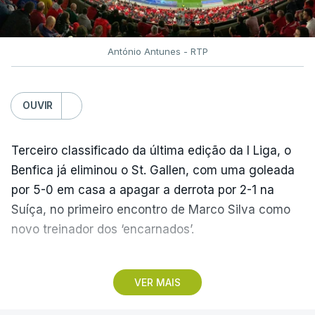
António Antunes - RTP
OUVIR
Terceiro classificado da última edição da I Liga, o
Benfica já eliminou o St. Gallen, com uma goleada
por 5-0 em casa a apagar a derrota por 2-1 na
Suíça, no primeiro encontro de Marco Silva como
novo treinador dos ‘encarnados’.
Pela frente, as ‘águias’ vão ter agora o vice-
VER MAIS
campeão escocês, que tem o português Cláudio
Braga como grande figura e que foi relegado das