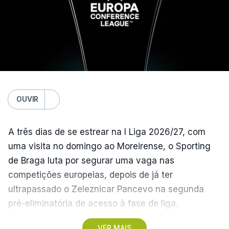
Na fase de liga da Liga Europa já está o Torreense,
único representante português com entrada direta,
graças à conquista da Taça de Portugal.
(Com Lusa)
OUVIR
A três dias de se estrear na I Liga 2026/27, com
uma visita no domingo ao Moreirense, o Sporting
de Braga luta por segurar uma vaga nas
competições europeias, depois de já ter
ultrapassado o Zeleznicar Pancevo na segunda
pré-eliminatória de acesso à fase de liga.
VER MAIS