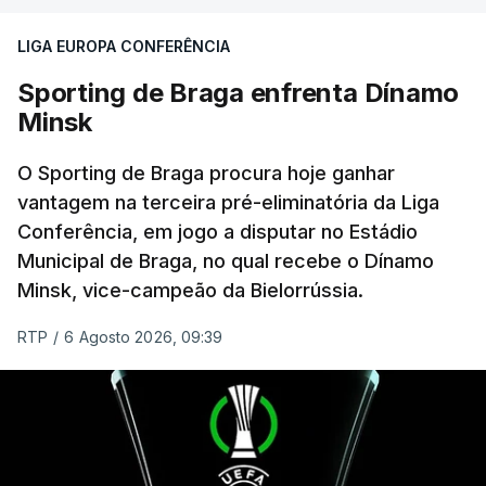
fases preliminares da Liga dos Campeões, depois
LIGA EUROPA CONFERÊNCIA
de serem eliminados pelos austríacos do Sturm
Graz, com um agregado de 6-0.
Sporting de Braga enfrenta Dínamo
Minsk
Caso se qualifique, o Benfica vai encontrar outra
equipa relegada da ‘Champions’, o derrotado do
O Sporting de Braga procura hoje ganhar
encontro entre Aarhus, campeão dinamarquês, ou
vantagem na terceira pré-eliminatória da Liga
Conferência, em jogo a disputar no Estádio
o Sabah, campeão do Azerbaijão, sendo que, em
Municipal de Braga, no qual recebe o Dínamo
caso de afastamento, os 'encarnados' caem para o
Minsk, vice-campeão da Bielorrússia.
play-off da Liga Conferência, encontrando os
estónios do Paide ou os austríacos do Rapid Viena.
RTP
/
6 Agosto 2026, 09:39
O jogo no Estádio da Luz tem início às 20:00, com
arbitragem do romeno Marian Barbu, enquanto a
segunda mão está marcada para 13 de agosto, em
Edimburgo.