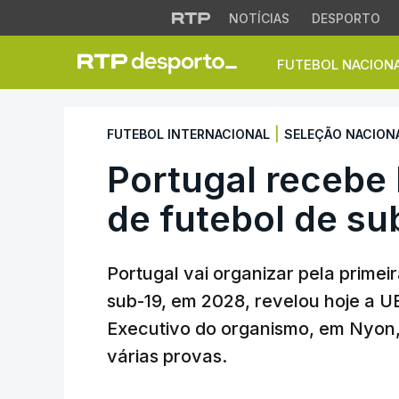
NOTÍCIAS
DESPORTO
FUTEBOL NACION
Portugal recebe E
|
FUTEBOL INTERNACIONAL
SELEÇÃO NACION
Portugal recebe
de futebol de s
Portugal vai organizar pela primei
sub-19, em 2028, revelou hoje a U
Executivo do organismo, em Nyon,
várias provas.