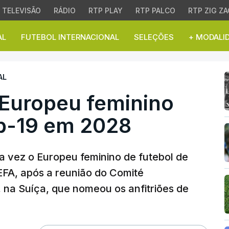
TELEVISÃO
RÁDIO
RTP PLAY
RTP PALCO
RTP ZIG ZA
AL
FUTEBOL INTERNACIONAL
SELEÇÕES
+ MODALI
uropeu feminino de fut
AL
 Europeu feminino
ub-19 em 2028
ra vez o Europeu feminino de futebol de
EFA, após a reunião do Comité
 na Suíça, que nomeou os anfitriões de