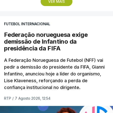
VER MAIS
A conferência de imprensa servia de antevisão à
estreia na I Liga, no sábado, frente ao Estrela da
FUTEBOL INTERNACIONAL
Amadora, mas foi dominada pela atividade dos
‘leões’ no mercado de transferências, onde Borges
Federação norueguesa exige
vincou, mais do que uma vez, que o clube “tem
demissão de Infantino da
feito um trabalho excelente”.
presidência da FIFA
Questionado sobre se o elevado número de
A Federação Norueguesa de Futebol (NFF) vai
pedir a demissão do presidente da FIFA, Gianni
entradas e saídas confirmava que o Sporting
Infantino, anunciou hoje a líder do organismo,
estava a precisar de jogadores com vontade de
Lise Klaveness, reforçando a perda de
vencer pelo clube, como afirmou o presidente,
confiança institucional no dirigente.
Frederico Varandas, após a derrota na final da
Taça de Portugal, o transmontano recusou a ideia
RTP
/
7 Agosto 2026, 12:54
de “fim de ciclo”, mas admitiu que “tinham de
acontecer” mudanças, “até por vontade mútua” do