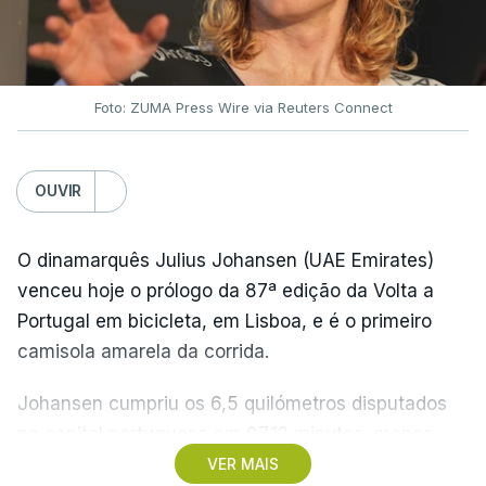
Foto: ZUMA Press Wire via Reuters Connect
OUVIR
O dinamarquês Julius Johansen (UAE Emirates)
venceu hoje o prólogo da 87ª edição da Volta a
Portugal em bicicleta, em Lisboa, e é o primeiro
camisola amarela da corrida.
Johansen cumpriu os 6,5 quilómetros disputados
na capital portuguesa em 07.12 minutos, menos
quatro segundos do que o companheiro de equipa
VER MAIS