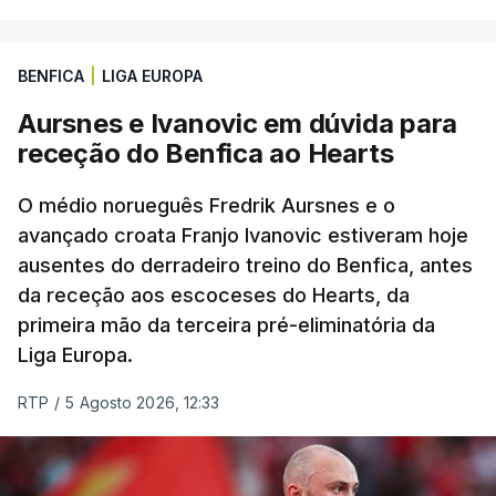
Rui Oliveira, campeão olímpico de Madison em
Paris2024, ao lado de Iúri Leitão, em ciclismo de
pista.
BENFICA
|
LIGA EUROPA
Aursnes e Ivanovic em dúvida para
O vice-campeão português de contrarrelógio,
receção do Benfica ao Hearts
Rafael Reis, que procurava o oitavo triunfo em
prólogos da prova, o sexto seguido, foi o terceiro
O médio norueguês Fredrik Aursnes e o
mais rápido, a sete segundos, enquanto o italiano
avançado croata Franjo Ivanovic estiveram hoje
Luca Giaimi (UAE Emirates) e o russo Artem Nych
ausentes do derradeiro treino do Benfica, antes
(Anicolor-Campicarn), vencedor das últimas duas
da receção aos escoceses do Hearts, da
edições da Volta, terminaram na quarta e quinta
primeira mão da terceira pré-eliminatória da
posições, respetivamente, a nove e 14 segundos.
Liga Europa.
Na quinta-feira, o pelotão vai percorrer os 157,1
RTP
/
5 Agosto 2026, 12:33
quilómetros entre Lourinhã a Queluz, em Sintra, na
primeira das 10 etapas da 87.ª edição, com duas
contagens de terceira categoria nos derradeiros