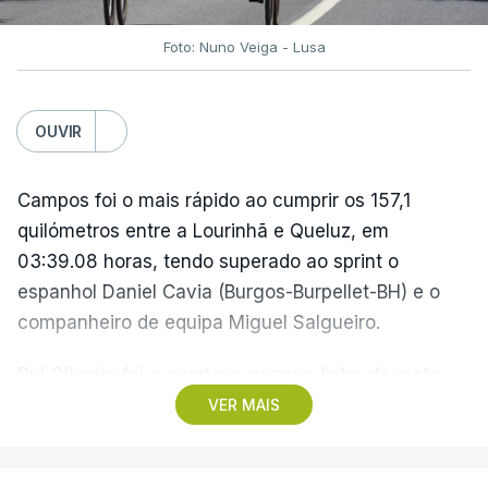
(Com Lusa)
Foto: Nuno Veiga - Lusa
OUVIR
Campos foi o mais rápido ao cumprir os 157,1
quilómetros entre a Lourinhã e Queluz, em
03:39.08 horas, tendo superado ao sprint o
espanhol Daniel Cavia (Burgos-Burpellet-BH) e o
companheiro de equipa Miguel Salgueiro.
Rui Oliveira foi o quarto a cruzar a linha da meta,
sucedendo como camisola amarela ao
VER MAIS
dinamarquês Julius Johansen, seu colega na UAE
Emirates, que tinha vencido o prólogo na quarta-