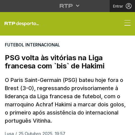
Entrar
PSG volta às vitórias 
FUTEBOL INTERNACIONAL
PSG volta às vitórias na Liga
francesa com `bis` de Hakimi
O Paris Saint-Germain (PSG) bateu hoje fora o
Brest (3-0), regressando provisoriamente à
liderança da Liga francesa de futebol, com o
marroquino Achraf Hakimi a marcar dois golos,
o primeiro após assistência do internacional
português Vitinha.
Lusa
/
25 Outubro 2025, 19:57