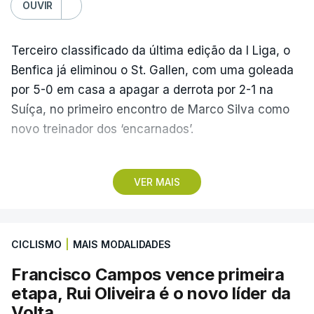
OUVIR
Terceiro classificado da última edição da I Liga, o
Benfica já eliminou o St. Gallen, com uma goleada
por 5-0 em casa a apagar a derrota por 2-1 na
Suíça, no primeiro encontro de Marco Silva como
novo treinador dos ‘encarnados’.
Pela frente, as ‘águias’ vão ter agora o vice-
VER MAIS
campeão escocês, que tem o português Cláudio
Braga como grande figura e que foi relegado das
fases preliminares da Liga dos Campeões, depois
CICLISMO
|
MAIS MODALIDADES
de serem eliminados pelos austríacos do Sturm
Graz, com um agregado de 6-0.
Francisco Campos vence primeira
etapa, Rui Oliveira é o novo líder da
Caso se qualifique, o Benfica vai encontrar outra
Volta