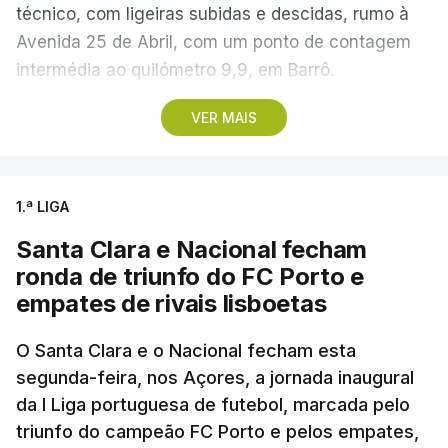
técnico, com ligeiras subidas e descidas, rumo à
Avenida 25 de Abril, com um ponto de contagem
intermédia ao quilómetro 9,9, em Barrô.
VER MAIS
Vencedor das edições de 2024 e de 2025 e mais
vocacionado para o 'crono' do que Guérin, o russo
Artem Nych (Anicolor-Campicarn) parte às 17:05
1.ª LIGA
para tentar encurtar a diferença para o colega de
equipa, embora seja improvável anular 01.26
Santa Clara e Nacional fecham
minutos numa distância tão curta.
ronda de triunfo do FC Porto e
empates de rivais lisboetas
O brasileiro Felipe Marques (Localiza Meoo-Swift
Pro Cycling) é o 113.º classificado da Volta e o
O Santa Clara e o Nacional fecham esta
segunda-feira, nos Açores, a jornada inaugural
primeiro a realizar o contrarrelógio, saindo para a
da I Liga portuguesa de futebol, marcada pelo
estrada às 15:05.
triunfo do campeão FC Porto e pelos empates,