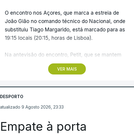
O encontro nos Açores, que marca a estreia de
João Gião no comando técnico do Nacional, onde
TÓPICOS
substituiu Tiago Margarido, está marcado para as
Volta
,
Portugal
,
Ciclismo
,
Bicicleta
,
Alexis
19:15 locais (20:15, horas de Lisboa).
Guérin
,
Camisola
,
Amarela
Na antevisão do encontro, Petit, que se mantem
como treinador do Santa Clara, assumiu a vontade
VER MAIS
de fazer do Estádio de São Miguel "uma fortaleza",
enquanto João Gião pediu "atitude competitiva"
aos seus jogadores.
DESPORTO
A ronda fica marcada pelo triunfo do campeão FC
atualizado 9 Agosto 2026, 23:33
Porto por 2-0, em casa, frente ao Alverca, e pelos
empates de Benfica e Sporting, ambos a dois
Empate à porta
golos, frente a Académico de Viseu e Estrela da